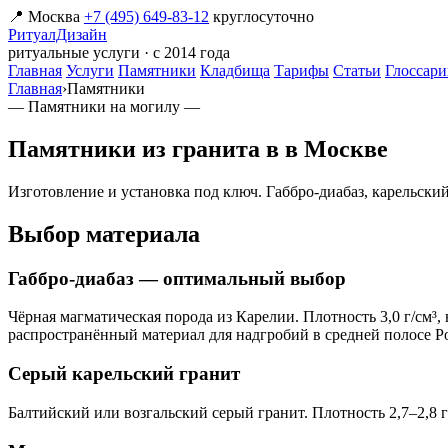
📍 Москва
+7 (495) 649-83-12
круглосуточно
РитуалДизайн
ритуальные услуги · с 2014 года
Главная
Услуги
Памятники
Кладбища
Тарифы
Статьи
Глоссар
Главная
›
Памятники
— Памятники на могилу —
Памятники из гранита в в Москве
Изготовление и установка под ключ. Габбро-диабаз, карельский
Выбор материала
Габбро-диабаз — оптимальный выбор
Чёрная магматическая порода из Карелии. Плотность 3,0 г/см³
распространённый материал для надгробий в средней полосе Р
Серый карельский гранит
Балтийский или возгальский серый гранит. Плотность 2,7–2,8 г