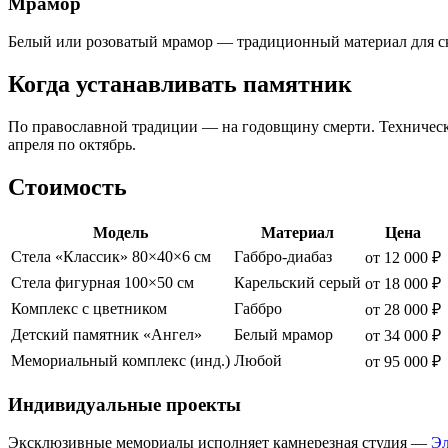
Мрамор
Белый или розоватый мрамор — традиционный материал для ск
Когда устанавливать памятник
По православной традиции — на годовщину смерти. Технически 
апреля по октябрь.
Стоимость
Модель
Материал
Цена
Стела «Классик» 80×40×6 см
Габбро-диабаз
от 12 000 ₽
Стела фигурная 100×50 см
Карельский серый
от 18 000 ₽
Комплекс с цветником
Габбро
от 28 000 ₽
Детский памятник «Ангел»
Белый мрамор
от 34 000 ₽
Мемориальный комплекс (инд.)
Любой
от 95 000 ₽
Индивидуальные проекты
Эксклюзивные мемориалы исполняет камнерезная студия —
Эл