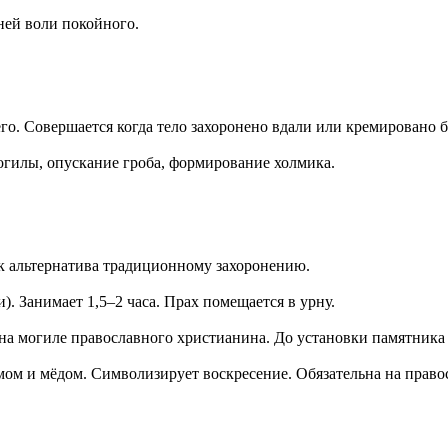
ней воли покойного.
го. Совершается когда тело захоронено вдали или кремировано б
могилы, опускание гроба, формирование холмика.
ак альтернатива традиционному захоронению.
. Занимает 1,5–2 часа. Прах помещается в урну.
на могиле православного христианина. До установки памятник
ом и мёдом. Символизирует воскресение. Обязательна на право