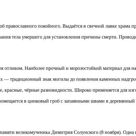
об православного покойного. Выдаётся в свечной лавке храма п
вания тела умершего для установления причины смерти. Проводи
ым отливом. Наиболее прочный и морозостойкий материал для н
лах — традиционный знак могилы до появления каменных надгро
е, красные, чёрные разновидности. Широко применяется для изг
помещается в цинковый гроб с запаянными швами в деревянный 
амяти великомученика Димитрия Солунского (8 ноября). Одна 