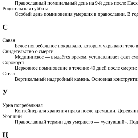
Православный поминальный день на 9-й день после Пас
Родительская суббота
Особый день поминовения умерших в православии. В году
С
Саван
Белое погребальное покрывало, которым укрывают тело в
Свидетельство о смерти
Медицинское — выдаётся врачом, устанавливает факт см
Сорокоуст
Церковное поминовение в течение 40 дней после смерти
Стела
Вертикальный надгробный камень. Основная конструктив
У
Урна погребальная
Контейнер для хранения праха после кремации. Деревянн
Усопший
Православный термин для умершего — «уснувший». Подр
Ц