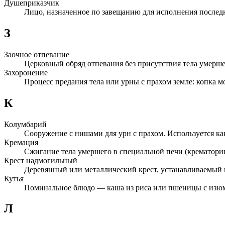
Душеприказчик
Лицо, назначенное по завещанию для исполнения послед
З
Заочное отпевание
Церковный обряд отпевания без присутствия тела умерше
Захоронение
Процесс предания тела или урны с прахом земле: копка 
К
Колумбарий
Сооружение с нишами для урн с прахом. Используется к
Кремация
Сжигание тела умершего в специальной печи (крематории)
Крест надмогильный
Деревянный или металлический крест, устанавливаемый 
Кутья
Поминальное блюдо — каша из риса или пшеницы с изюм
Л