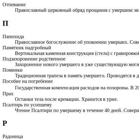
Отпевание
Православный церковный обряд прощания с умершим: мол
П
Панихида
Православное богослужение об упокоении умерших. Соверш
Памятник надгробный
Вертикальная каменная конструкция (стела) с гравировко
Подзахоронение родственное
Захоронение нового умершего в уже существующую могилу
Поминки
Традиционная трапеза в память умершего. Проводятся в де
Пособие на погребение
Государственная компенсация расходов на похороны. В 20
Прах
Останки тела после кремации. Хранится в урне.
Псалтирь по усопшему
Чтение Псалтири по умершему в течение 40 дней. Соверш
Р
Радоница