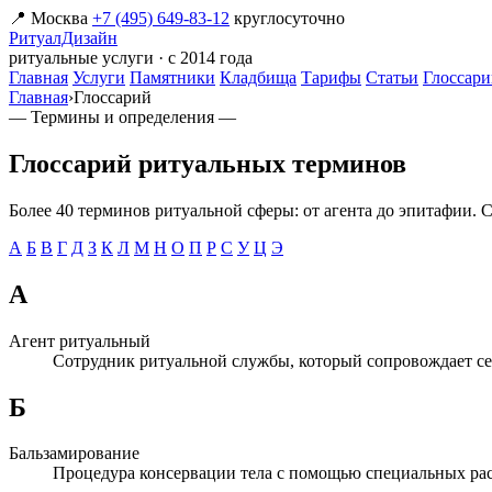
📍 Москва
+7 (495) 649-83-12
круглосуточно
РитуалДизайн
ритуальные услуги · с 2014 года
Главная
Услуги
Памятники
Кладбища
Тарифы
Статьи
Глоссар
Главная
›
Глоссарий
— Термины и определения —
Глоссарий ритуальных терминов
Более 40 терминов ритуальной сферы: от агента до эпитафии. С
А
Б
В
Г
Д
З
К
Л
М
Н
О
П
Р
С
У
Ц
Э
А
Агент ритуальный
Сотрудник ритуальной службы, который сопровождает сем
Б
Бальзамирование
Процедура консервации тела с помощью специальных раст